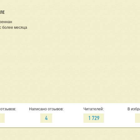
ЕЛЕ
реннан
:
более месяца
отзывов:
Написано отзывов:
Читателей:
В избр
0
4
1 729