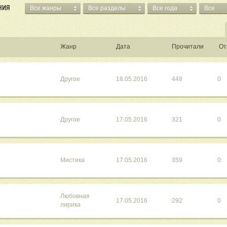
НИЯ
Все жанры
Все разделы
Все года
Все
Жанр
Дата
Прочитали
От
Другое
18.05.2016
448
0
Другое
17.05.2016
321
0
Мистика
17.05.2016
359
0
Любовная
17.05.2016
292
0
лирика