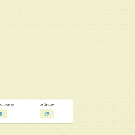
анном у:
Рейтинг:
0
99