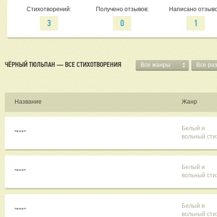
Стихотворений:
Получено отзывов:
Написано отзыво
3
0
1
ЧЁРНЫЙ ТЮЛЬПАН — ВСЕ СТИХОТВОРЕНИЯ
Все жанры
Все ра
Название
Жанр
Белый и
"***"
вольный сти
Белый и
"***"
вольный сти
Белый и
"***"
вольный сти