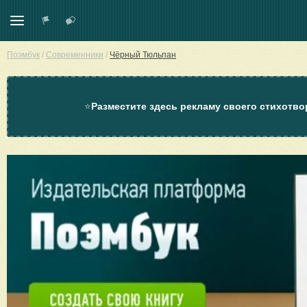
Поэмбук
/
Современники
/
Чёрный Тюльпан
⭐
Разместите здесь рекламу своего стихотво