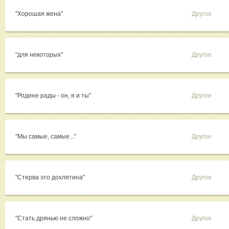
"Хорошая жена"
Другое
"для некоторых"
Другое
"Родине рады - он, я и ты"
Другое
"Мы самые, самые..."
Другое
"Стерва это дохлятина"
Другое
"Стать дрянью не сложно"
Другое