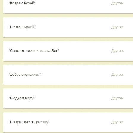
"Клара с Розой"
Другое
"Не лезь чужой"
Другое
"​Спасает в жизни только Бог!"
Другое
"Добро с кулаками"
Другое
"В одном миру"
Другое
"Напутствие отца сыну"
Другое