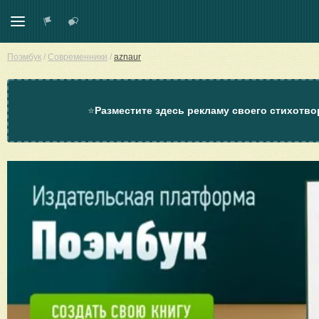
Поэмбук
/
Современники
/
aznaur
⭐
Разместите здесь рекламу своего стихотво