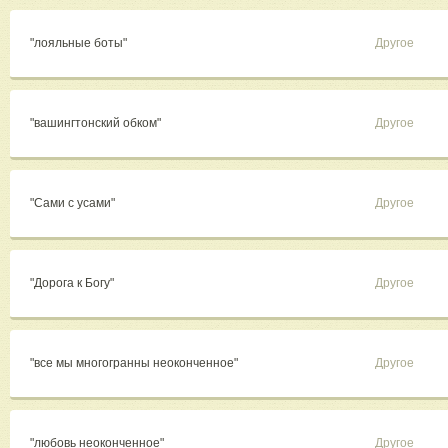
"лояльные боты"
Другое
"вашингтонский обком"
Другое
"Сами с усами"
Другое
"Дорога к Богу"
Другое
"все мы многогранны неоконченное"
Другое
"любовь неоконченное"
Другое