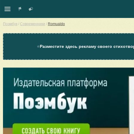
Поэмбук
/
Современники
/
Romualdo
⭐
Разместите здесь рекламу своего стихотво