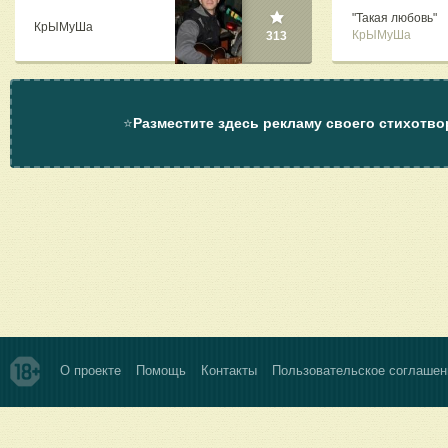
"Такая любовь"
КрЫМуШа
КрЫМуШа
313
⭐
Разместите здесь рекламу своего стихотво
О проекте
Помощь
Контакты
Пользовательское соглашен