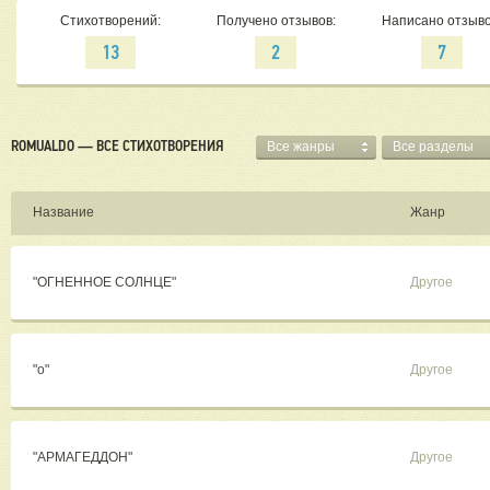
Стихотворений:
Получено отзывов:
Написано отзыво
13
2
7
ROMUALDO — ВСЕ СТИХОТВОРЕНИЯ
Все жанры
Все разделы
Название
Жанр
"ОГНЕННОЕ СОЛНЦЕ"
Другое
"о"
Другое
"АРМАГЕДДОН"
Другое