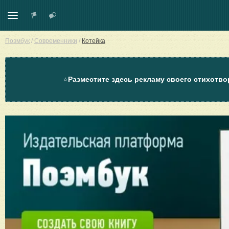
Поэмбук
/
Современники
/
Котейка
⭐
Разместите здесь рекламу своего стихотво