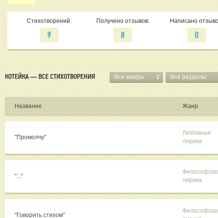
Стихотворений:
Получено отзывов:
Написано отзыво
9
8
0
КОТЕЙКА — ВСЕ СТИХОТВОРЕНИЯ
Все жанры
Все разделы
Название
Жанр
Любовная
"Промолчу"
лирика
Философска
"..."
лирика
Философска
"Говорить стихом"