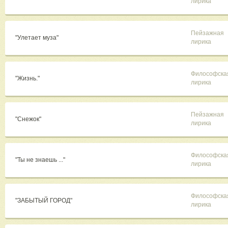
лирика
Пейзажная
"Улетает муза"
лирика
Философска
"Жизнь."
лирика
Пейзажная
"Снежок"
лирика
Философска
"Ты не знаешь ..."
лирика
Философска
"ЗАБЫТЫЙ ГОРОД"
лирика