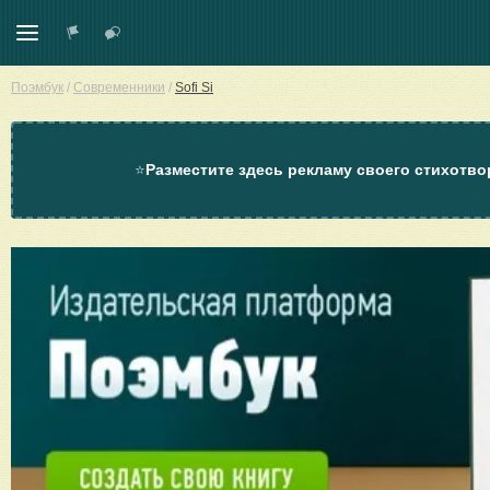
Поэмбук
/
Современники
/
Sofi Si
⭐
Разместите здесь рекламу своего стихотво