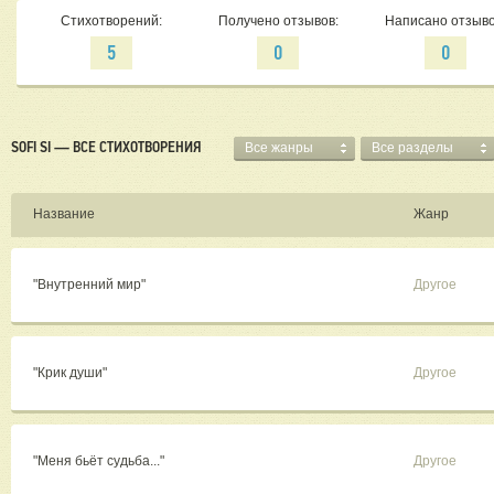
Стихотворений:
Получено отзывов:
Написано отзыво
5
0
0
SOFI SI — ВСЕ СТИХОТВОРЕНИЯ
Все жанры
Все разделы
Название
Жанр
"Внутренний мир"
Другое
"Крик души"
Другое
"Меня бьёт судьба..."
Другое