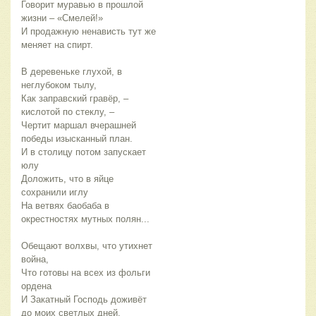
Говорит муравью в прошлой
жизни – «Смелей!»
И продажную ненависть тут же
меняет на спирт.
В деревеньке глухой, в
неглубоком тылу,
Как заправский гравёр, –
кислотой по стеклу, –
Чертит маршал вчерашней
победы изысканный план.
И в столицу потом запускает
юлу
Доложить, что в яйце
сохранили иглу
На ветвях баобаба в
окрестностях мутных полян...
Обещают волхвы, что утихнет
война,
Что готовы на всех из фольги
ордена
И Закатный Господь доживёт
до моих светлых дней.