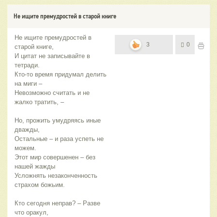
Не ищите премудростей в старой книге
Не ищите премудростей в
3
0
старой книге,
И цитат не записывайте в
тетради.
Кто-то время придумал делить
на миги –
Невозможно считать и не
жалко тратить, –
Но, прожить умудряясь иные
дважды,
Остальные – и раза успеть не
можем.
Этот мир совершенен – без
нашей жажды
Усложнять незаконченность
страхом божьим.
Кто сегодня неправ? – Разве
что оракул,