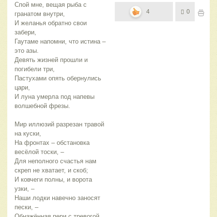
Спой мне, вещая рыба с
4
0
гранатом внутри,
И желанья обратно свои
забери,
Гаутаме напомни, что истина –
это азы.
Девять жизней прошли и
погибели три,
Пастухами опять обернулись
цари,
И луна умерла под напевы
волшебной фрезы.
Мир иллюзий разрезан травой
на куски,
На фронтах – обстановка
весёлой тоски, –
Для неполного счастья нам
скреп не хватает, и скоб;
И ковчеги полны, и ворота
узки, –
Наши лодки навечно заносят
пески, –
Обнажённая пери с тревогой