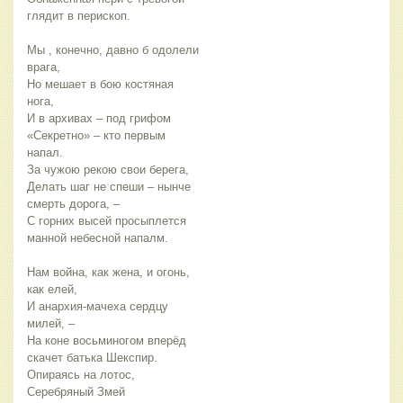
глядит в перископ.
Мы , конечно, давно б одолели
врага,
Но мешает в бою костяная
нога,
И в архивах – под грифом
«Секретно» – кто первым
напал.
За чужою рекою свои берега,
Делать шаг не спеши – нынче
смерть дорога, –
С горних высей просыплется
манной небесной напалм.
Нам война, как жена, и огонь,
как елей,
И анархия-мачеха сердцу
милей, –
На коне восьминогом вперёд
скачет батька Шекспир.
Опираясь на лотос,
Серебряный Змей