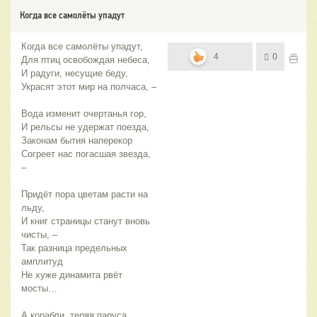
Когда все самолёты упадут
Когда все самолёты упадут,
4
0
Для птиц освобождая небеса,
И радуги, несущие беду,
Украсят этот мир на полчаса, –
Вода изменит очертанья гор,
И рельсы не удержат поезда,
Законам бытия наперекор
Согреет нас погасшая звезда,
–
Придёт пора цветам расти на
льду,
И книг страницы станут вновь
чисты, –
Так разница предельных
амплитуд
Не хуже динамита рвёт
мосты…
А корабли, теряя паруса,