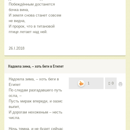
Побеждённым достанется
бочка вина,
И земля снова станет совсем
не видна,
И пророк, что в титановой
птице летает над ней.
26.I.2018
Надоела зима, – хоть беги в Египет
Надоела зима, – хоть беги в
1
0
Египет
По следам разгадавшего путь
осла, –
Пусть мираж впереди, и оазис
выпит,
И дорогам нехоженым – несть
числа.
Ночь темна, и не будет сейчас