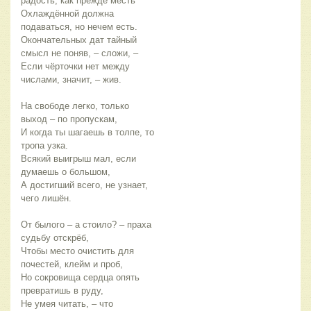
радость, как прежде месть
Охлаждённой должна
подаваться, но нечем есть.
Окончательных дат тайный
смысл не поняв, – сложи, –
Если чёрточки нет между
числами, значит, – жив.
На свободе легко, только
выход – по пропускам,
И когда ты шагаешь в толпе, то
тропа узка.
Всякий выигрыш мал, если
думаешь о большом,
А достигший всего, не узнает,
чего лишён.
От былого – а стоило? – праха
судьбу отскрёб,
Чтобы место очистить для
почестей, клейм и проб,
Но сокровища сердца опять
превратишь в руду,
Не умея читать, – что