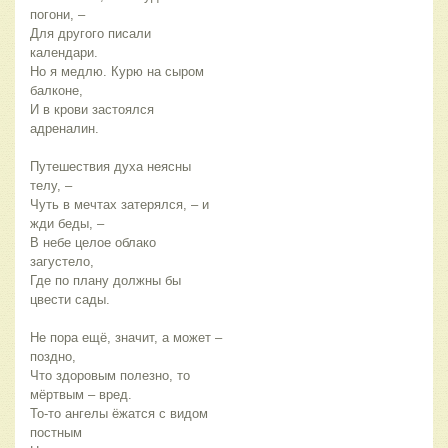
погони, –
Для другого писали
календари.
Но я медлю. Курю на сыром
балконе,
И в крови застоялся
адреналин.
Путешествия духа неясны
телу, –
Чуть в мечтах затерялся, – и
жди беды, –
В небе целое облако
загустело,
Где по плану должны бы
цвести сады.
Не пора ещё, значит, а может –
поздно,
Что здоровым полезно, то
мёртвым – вред.
То-то ангелы ёжатся с видом
постным