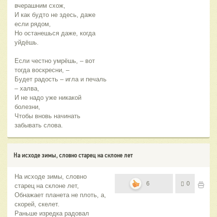
вчерашним схож,
И как будто не здесь, даже
если рядом,
Но останешься даже, когда
уйдёшь.
Если честно умрёшь, – вот
тогда воскресни, –
Будет радость – игла и печаль
– халва,
И не надо уже никакой
болезни,
Чтобы вновь начинать
забывать слова.
На исходе зимы, словно старец на склоне лет
На исходе зимы, словно
6
0
старец на склоне лет,
Обнажает планета не плоть, а,
скорей, скелет.
Раньше изредка радовал