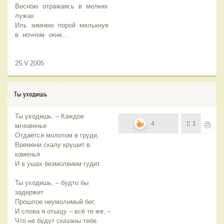
Весною отражаясь в мелких
лужах
Иль зимнею порой мелькнув
в ночном окне…
25.V.2005
Ты уходишь
Ты уходишь. – Каждое
4
1
мгновенье
Отдаётся молотом в груди,
Времени скалу крушит в
каменья
И в ушах безмолвием гудит.
Ты уходишь, – будто бы
задержит
Прошлое неумолимый бег,
И слова я отыщу – всё те же, –
Что не будут сказаны тебе.