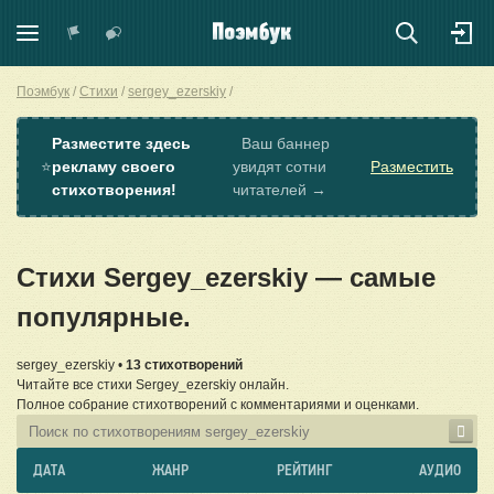
Поэмбук
Стихи
sergey_ezerskiy
Разместите здесь
Ваш баннер
⭐
рекламу своего
увидят сотни
Разместить
стихотворения!
читателей →
Стихи Sergey_ezerskiy — самые
популярные.
sergey_ezerskiy •
13 стихотворений
Читайте все стихи Sergey_ezerskiy онлайн.
Полное собрание стихотворений с комментариями и оценками.
ДАТА
ЖАНР
РЕЙТИНГ
АУДИО