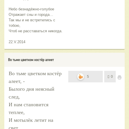
Небо безнадёжно-голубое
Отражает сны и города…
Так мы и не встретились с
тобою,
Чтоб не расставаться никогда.
22.V.2014
Во тьме цветком костёр алеет
Во тьме цветком костёр
5
0
алеет, -
Былого дня неясный
след,
И нам становится
теплее,
И мотылёк летит на
свет.