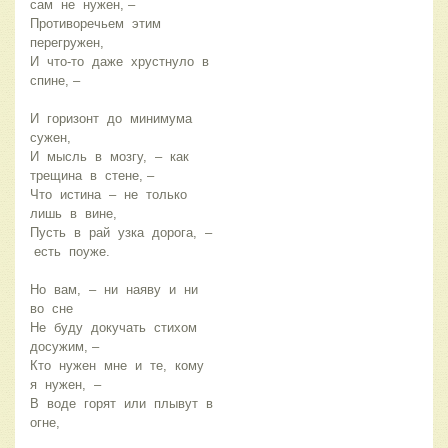
сам не нужен, –
Противоречьем этим
перегружен,
И что-то даже хрустнуло в
спине, –
И горизонт до минимума
сужен,
И мысль в мозгу, – как
трещина в стене, –
Что истина – не только
лишь в вине,
Пусть в рай узка дорога, –
есть поуже.
Но вам, – ни наяву и ни
во сне
Не буду докучать стихом
досужим, –
Кто нужен мне и те, кому
я нужен, –
В воде горят или плывут в
огне,