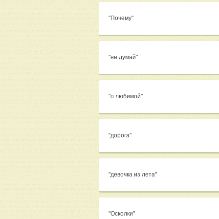
"Почему"
"не думай"
"о любимой"
"дорога"
"девочка из лета"
"Осколки"