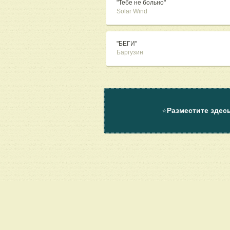
"Тебе не больно"
Solar Wind
"БЕГИ"
Баргузин
⭐
Разместите здес