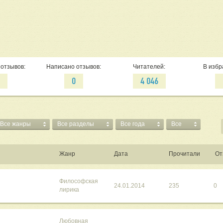
отзывов:
Написано отзывов:
Читателей:
В избр
0
0
4 046
Все жанры
Все разделы
Все года
Все
Жанр
Дата
Прочитали
От
Философская
24.01.2014
235
0
лирика
Любовная