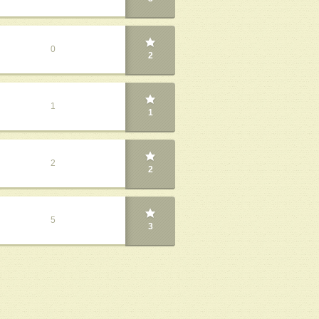
0
2
1
1
2
2
5
3