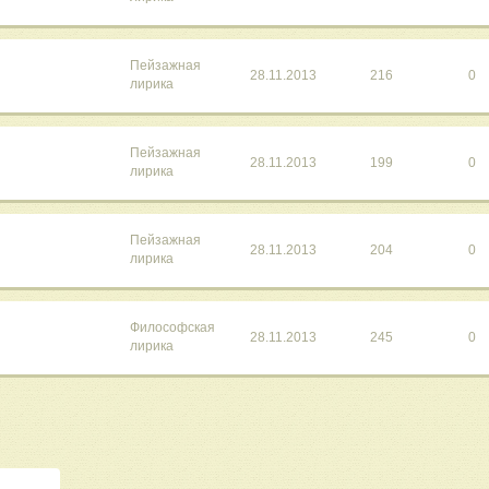
Пейзажная
28.11.2013
216
0
лирика
Пейзажная
28.11.2013
199
0
лирика
Пейзажная
28.11.2013
204
0
лирика
Философская
28.11.2013
245
0
лирика