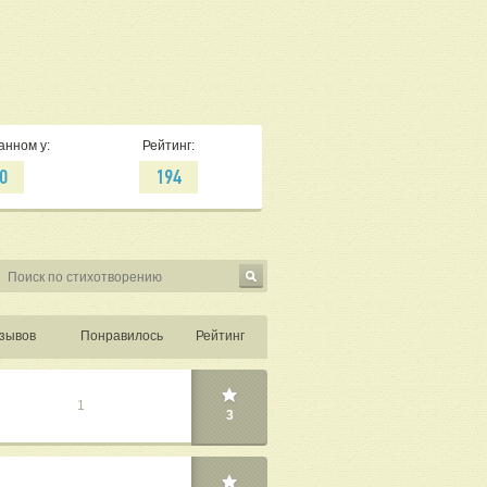
анном у:
Рейтинг:
0
194
зывов
Понравилось
Рейтинг
1
3