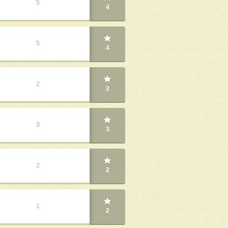
5
4
5
4
2
2
3
3
2
2
1
2