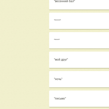
"весенний бал"
"****"
"***"
"мой друг"
"ночь"
"письмо"