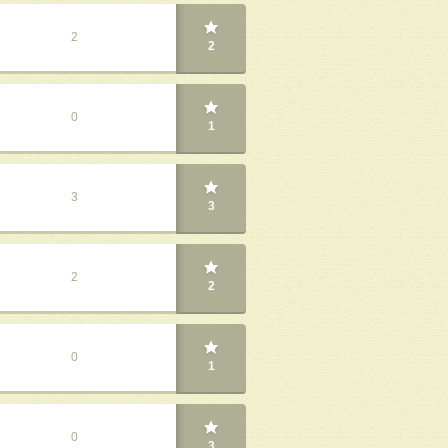
2
2
0
1
3
3
2
2
0
1
0
3