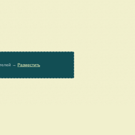
ателей →
Разместить