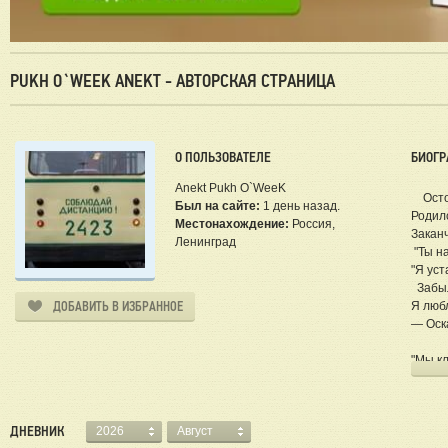
PUKH O`WEEK ANEKT - АВТОРСКАЯ СТРАНИЦА
О ПОЛЬЗОВАТЕЛЕ
БИОГР
Anekt Pukh O`WeeK
Остор
Был на сайте:
1 день назад.
Родилс
Местонахождение:
Россия,
Заканч
Ленинград
"Ты н
"Я уст
Забыл 
ДОБАВИТЬ В ИЗБРАННОЕ
Я любл
— Оск
"Мы к
- Оск
ДНЕВНИК
2026
Август