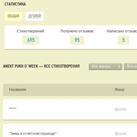
СТАТИСТИКА
ОБЩАЯ
ДУЭЛЕЙ
Стихотворений:
Получено отзывов:
Написано отзыво
695
95
5
ANEKT PUKH O`WEEK — ВСЕ СТИХОТВОРЕНИЯ
Все жанры
Все 
Название
Жанр
"***"
Другое
"Зима в отчётном периоде"
Другое