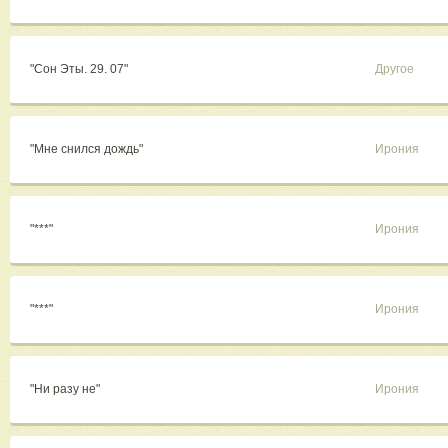
"Сон Эты. 29. 07"
Другое
"Мне снился дождь"
Ирония
"***"
Ирония
"***"
Ирония
"Ни разу не"
Ирония