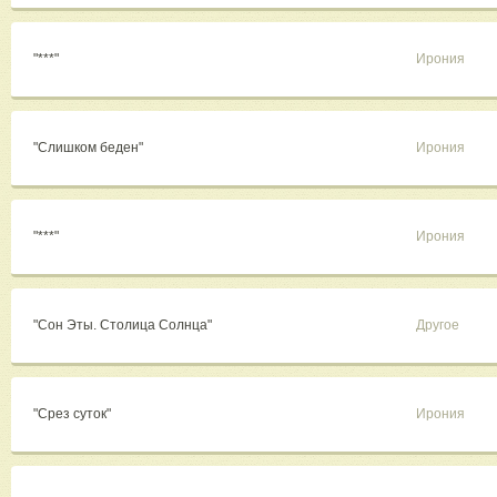
"***"
Ирония
"Слишком беден"
Ирония
"***"
Ирония
"Сон Эты. Столица Солнца"
Другое
"Срез суток"
Ирония