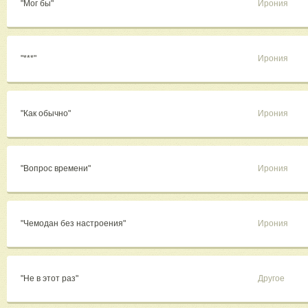
"Мог бы"
Ирония
"***"
Ирония
"Как обычно"
Ирония
"Вопрос времени"
Ирония
"Чемодан без настроения"
Ирония
"Не в этот раз"
Другое