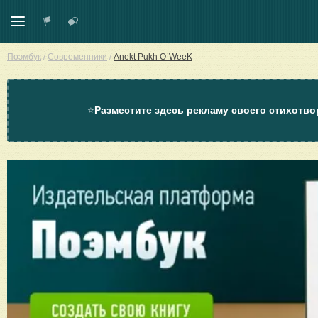
Поэмбук
/
Современники
/
Anekt Pukh O`WeeK
⭐
Разместите здесь рекламу своего стихотво