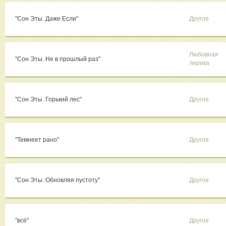
"Сон Эты. Даже Если"
Другое
Любовная
"Сон Эты. Не в прошлый раз"
лирика
"Сон Эты. Горький лес"
Другое
"Темнеет рано"
Другое
"Сон Эты. Обновляя пустоту"
Другое
"всё"
Другое