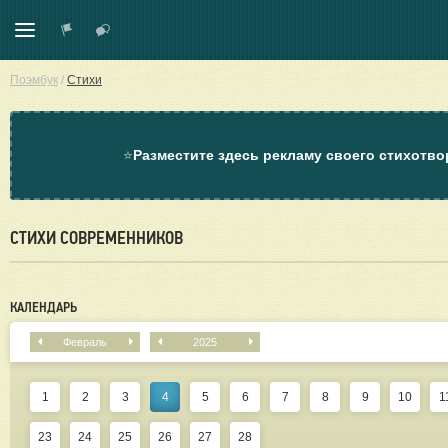
Поэмбук
/
Стихи
⭐
Разместите здесь рекламу своего стихотво
СТИХИ СОВРЕМЕННИКОВ
КАЛЕНДАРЬ
Февраль
2025
1
2
3
4
5
6
7
8
9
10
1
23
24
25
26
27
28