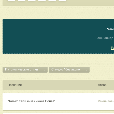
Разм
Ваш баннер 
Р
Патриотические стихи
C аудио / без аудио
Название
Автор
"Только так и никак иначе Сонет"
Именитов 