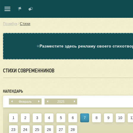
Поэмбук
/
Стихи
⭐
Разместите здесь рекламу своего стихотво
СТИХИ СОВРЕМЕННИКОВ
КАЛЕНДАРЬ
Февраль
2025
1
2
3
4
5
6
7
8
9
10
1
23
24
25
26
27
28