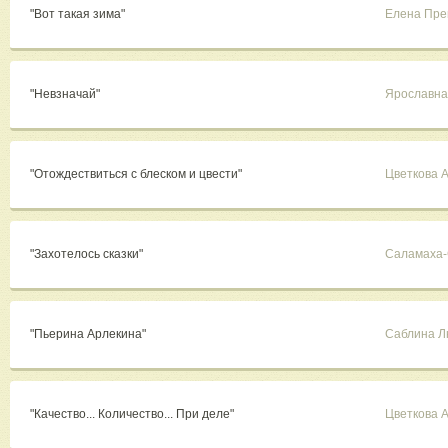
"Вот такая зима"
Елена Пре
"Невзначай"
Ярославна
"Отождествиться с блеском и цвести"
Цветкова 
"Захотелось сказки"
Саламаха-
"Пьерина Арлекина"
Саблина 
"Качество... Количество... При деле"
Цветкова 