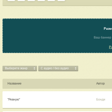
Разм
Ваш баннер 
Р
Выберите жанр
C аудио / без аудио
Название
Автор
"Ревную"
Бонди