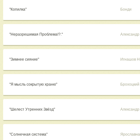
"Копилка"
Бонди
"Неразрешимая Проблема!?."
Александр 
"Зимнее сияние"
Игнашов Н
"Я мысль сокрытую храню"
Брохоцкий
"Шелест Утренних Звёзд"
Александр 
"Солнечная система"
Ярославна