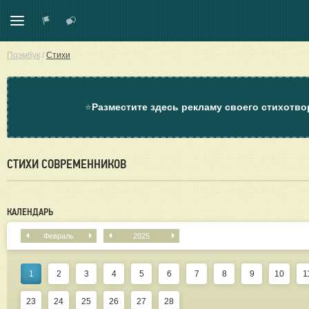
Поэмбук
/
Стихи
⭐
Разместите здесь рекламу своего стихотво
СТИХИ СОВРЕМЕННИКОВ
КАЛЕНДАРЬ
Февраль
2025
1
2
3
4
5
6
7
8
9
10
1
23
24
25
26
27
28