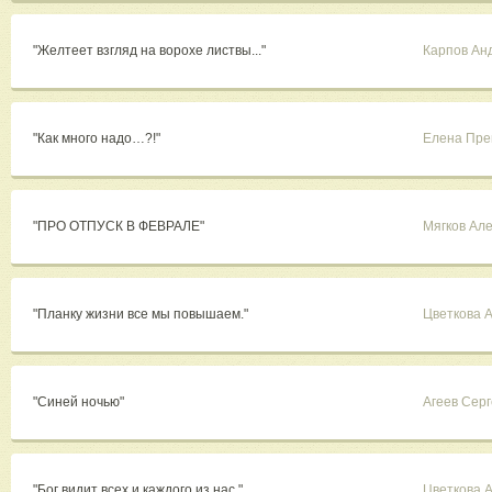
"Желтеет взгляд на ворохе листвы..."
Карпов Ан
"Как много надо…?!"
Елена Пре
"ПРО ОТПУСК В ФЕВРАЛЕ"
Мягков Ал
"Планку жизни все мы повышаем."
Цветкова 
"Синей ночью"
Агеев Сер
"Бог видит всех и каждого из нас."
Цветкова 