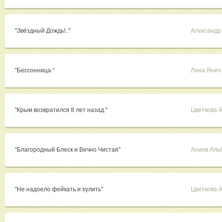
"Звёздный Дождь!.."
Александр 
"Бессонница "
Лина Янич
"Крым возвратился 8 лет назад."
Цветкова 
"Благородный Блеск и Вечно Чистая"
Аниев Аль
"Не надоело фейкать и хулить"
Цветкова 