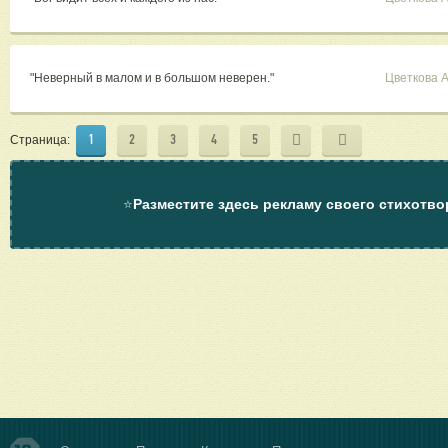
"Неверный в малом и в большом неверен."
Цветкова 
1
2
3
4
5
Страница:
⭐
Разместите здесь рекламу своего стихотво