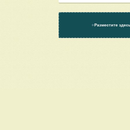
⭐
Разместите здес