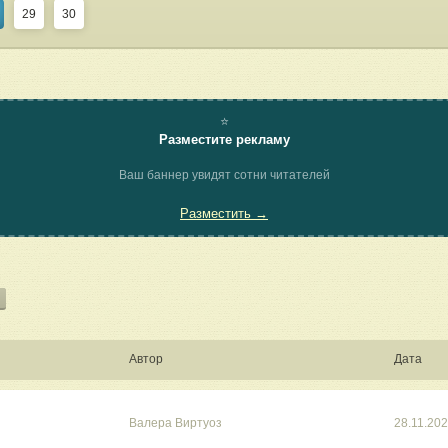
29
30
⭐
Разместите рекламу
Ваш баннер увидят сотни читателей
Разместить →
Автор
Дата
Валера Виртуоз
28.11.20