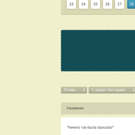
23
24
25
26
27
28
Поэмы
C аудио / без аудио
Название
"Ничего так была просьба!"