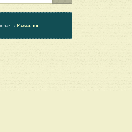
ателей →
Разместить