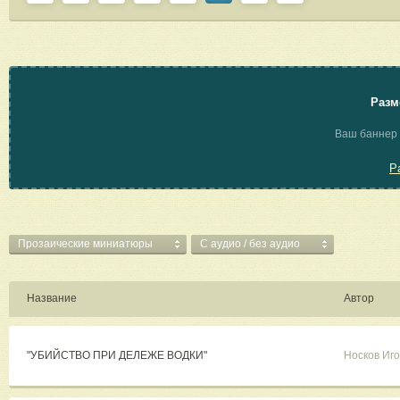
Разм
Ваш баннер 
Р
Прозаические миниатюры
C аудио / без аудио
Название
Автор
"УБИЙСТВО ПРИ ДЕЛЕЖЕ ВОДКИ"
Носков Иг