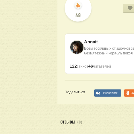
48
Annait
Всем тоскливых стишочков з
безмятежный корабль покоя
122
46
стихов
читателей
Поделиться
Вконтакте
О
ОТЗЫВЫ
(0)