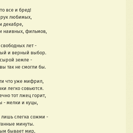
то все и бред!
з рук любимых,
м декабре,
 и наивных, фильмов,
 свободных лет -
ный и верный выбор.
 сырой земле -
вы так не смогли бы.
чти что уже мифрил,
вки легко совьются.
ечно тот лжец горит,
ы - мелки и куцы,
: лишь слегка сожми -
танные минуты.
ным бывает мир,