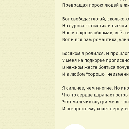
Превращая порою людей в ж
Вот свобода: глотай, сколько 
Но сурова статистика: тысячи
Ногти в кровь обломав, всё же
Вот и вся вам романтика, ули
Босяком я родился. И прошлог
У меня на подкорке прописано
В нежном жесте бояться почув
И в любом "хорошо" неизменно
Я сильнее, чем многие. Но ино
Что-то сердце царапает остры
Этот мальчик внутри меня - он,
И по-прежнему хочет вернутьс