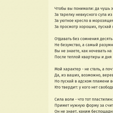
Чтобы вы понимали: да чушь э
За тарелку невкусного супа и
За уютное кресло в морозяще
За просмотр хороших, пускай
Отдавать без сомнения десять
Не безумство, а самый разум
Вы не знаете, как ночевать на
После теплой квартиры и дня 
Мой характер - не сталь, а по
Да, из ваших, возможно, вере
Но пускай в адском пламени в
Кто твердит: у кого нет свобод
Сила воли - что тот пластилин
Примет нужную форму за счи
Он не знает, каким беспощад