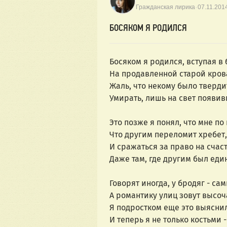
·
Гражданская лирика
07.11.201
БОСЯКОМ Я РОДИЛСЯ
Босяком я родился, вступая в
На продавленной старой кров
Жаль, что некому было тверди
Умирать, лишь на свет появив
Это позже я понял, что мне по 
Что другим переломит хребет, 
И сражаться за право на счаст
Даже там, где другим был еди
Говорят иногда, у бродяг - са
А романтику улиц зовут высоч
Я подростком еще это выяснил,
И теперь я не только костьми - 