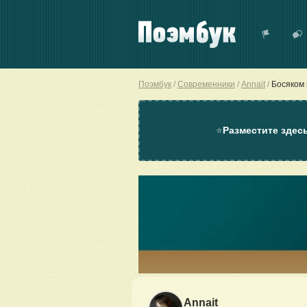
Поэмбук
Современники
Annait
Босяком 
⭐
Разместите здес
Annait