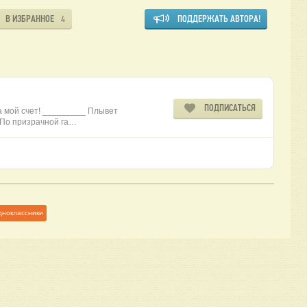
В ИЗБРАННОЕ
ПОДДЕРЖАТЬ АВТОРА!
4
ПОДПИСАТЬСЯ
а мой счет! _________ Плывет
 По призрачной га…
дноклассники