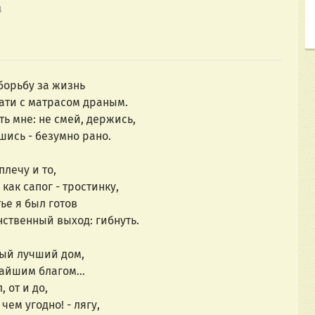
4
 борьбу за жизнь
ати с матрасом драным.
ть мне: не смей, держись,
шись - безумно рано.
плечу и то,
как сапог - тростинку,
ье я был готов
нственный выход: гибнуть.
мый лучший дом,
айшим благом...
 от и до,
чем угодно! - лягу,