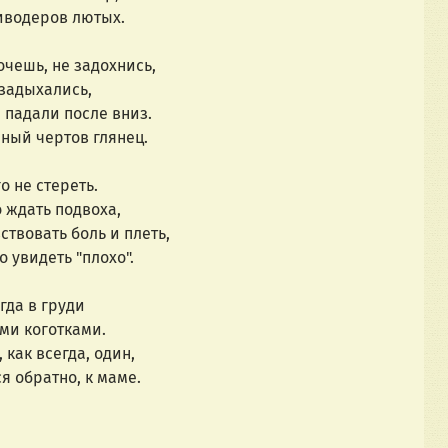
иводеров лютых.
хочешь, не задохнись,
 задыхались,
 падали после вниз.
чный чертов глянец.
о не стереть.
 ждать подвоха,
ствовать боль и плеть,
 увидеть "плохо".
гда в груди
ми коготками.
 как всегда, один,
я обратно, к маме.