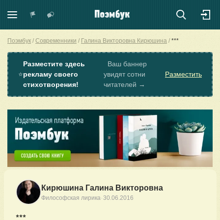
Поэмбук
Современники
Галина Викторовна Кирюшина
***
Разместите здесь
Ваш баннер
⭐
рекламу своего
увидят сотни
Разместить
стихотворения!
читателей →
Кирюшина Галина Викторовна
·
Философская лирика
30.06.2016
***