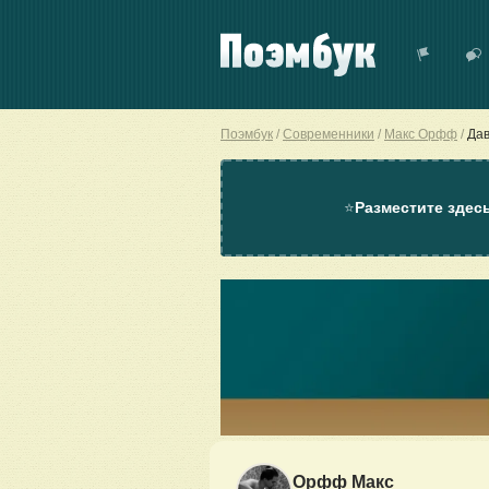
Поэмбук
Современники
Макс Орфф
Да
⭐
Разместите здес
Орфф Макс