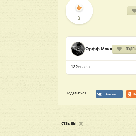
2
Орфф Макс
ПОДП
122
стихов
Поделиться
Вконтакте
О
ОТЗЫВЫ
(0)