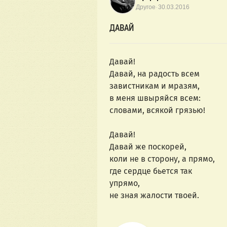
·
Другое
30.03.2016
ДАВАЙ
Давай!
Давай, на радость всем
завистникам и мразям,
в меня швыряйся всем:
словами, всякой грязью!
Давай!
Давай же поскорей,
коли не в сторону, а прямо,
где сердце бьется так
упрямо,
не зная жалости твоей.