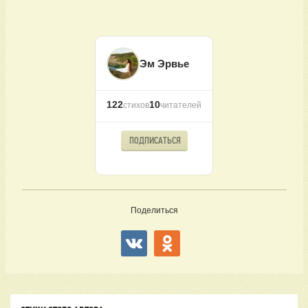
Эм Эрвье
122
10
стихов
читателей
ПОДПИСАТЬСЯ
Поделиться