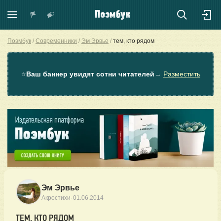
Поэмбук
Современники
Эм Эрвье
тем, кто рядом
⭐
Ваш баннер увидят сотни читателей
→
Разместить
Эм Эрвье
·
Акростихи
01.06.2014
ТЕМ, КТО РЯДОМ