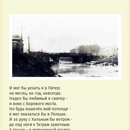
И мог бы уехать я в Питер:
на месяц, на год, навсегда.
Надел бы любимый я свитер -
и вниз с Борового моста.
Но будь кошелёк мой потолще -
я мог оказаться бы в Польше.
И за руку с Хальным бы ветром -
да под ноги к Татрам заветным.
А лучше - в измученный космос.