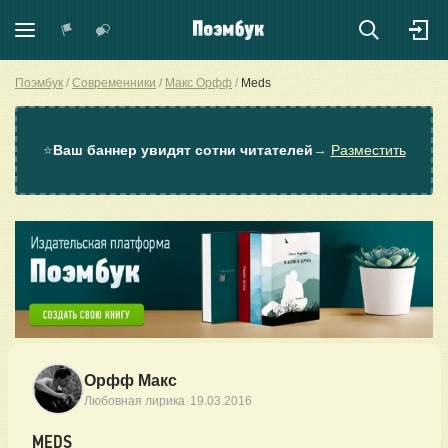
Поэмбук
Современники
Макс Орфф
Meds
⭐
Ваш баннер увидят сотни читателей
→
Разместить
Орфф Макс
·
Любовная лирика
19.03.2016
MEDS