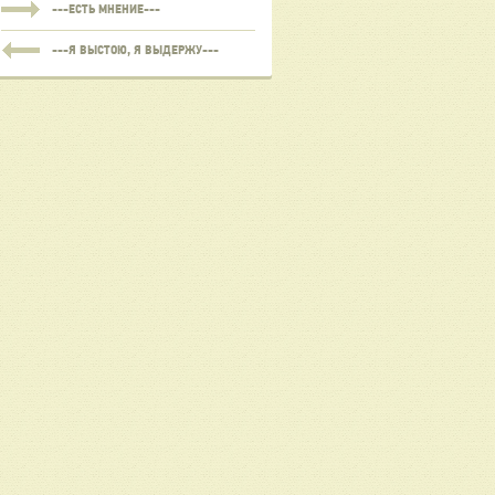
---ЕСТЬ МНЕНИЕ---
---Я ВЫСТОЮ, Я ВЫДЕРЖУ---