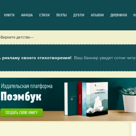
КНИГИ
АФИША
СТИХИ
ПОЭТЫ
ДУЭЛИ
АЛЬБОМ
ДНЕВНИКИ
К
--Верните детство---
ь рекламу своего стихотворения!
Ваш баннер увидят сотни чит