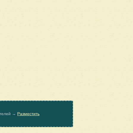
ателей →
Разместить