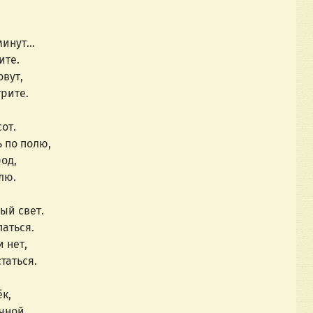
инут...
ите.
вут,
трите.
от.
 по полю,
од,
лю.
ый свет.
паться.
 нет,
статься.
к,
чной.