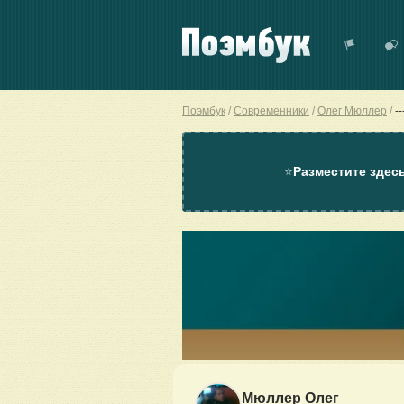
Поэмбук
Современники
Олег Мюллер
-
⭐
Разместите здес
Мюллер Олег