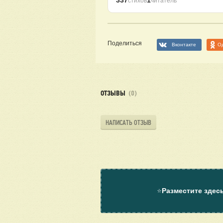
337
1
стихов
читатель
Поделиться
Вконтакте
О
ОТЗЫВЫ
(0)
НАПИСАТЬ ОТЗЫВ
⭐
Разместите здес