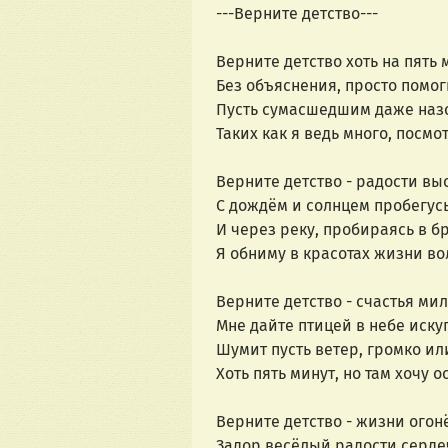
---Верните детство---
Верните детство хоть на пять м
Без объяснения, просто помог
Пусть сумасшедшим даже назо
Таких как я ведь много, посмо
Верните детство - радости выс
С дождём и солнцем пробегусь
И через реку, пробираясь в бр
Я обниму в красотах жизни во
Верните детство - счастья мил
Мне дайте птицей в небе иску
Шумит пусть ветер, громко или
Хоть пять минут, но там хочу о
Верните детство - жизни огонё
Задор весёлый радости серде