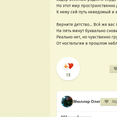
Но этот мир пространственно 
К нему сей путь неведомый и 
Верните детство... Всё же вас
На пять минут буквально снов
Реально нет, но чувственно гр
От ностальгии в прошлом наб
18
Мюллер Олег
ПО