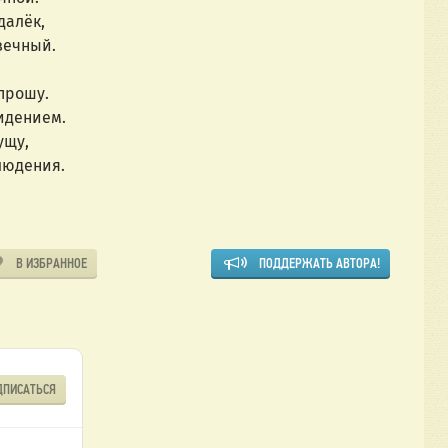
далёк,
вечный.
 прошу.
идением.
ущу,
людения.
В ИЗБРАННОЕ
ПОДДЕРЖАТЬ АВТОРА!
ДПИСАТЬСЯ