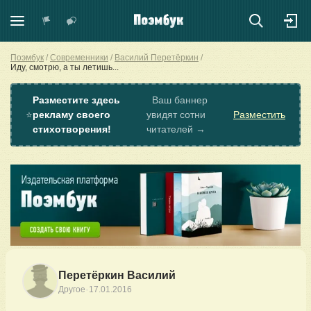
Поэмбук
Современники
Василий Перетёркин
Иду, смотрю, а ты летишь...
Разместите здесь
Ваш баннер
⭐
рекламу своего
увидят сотни
Разместить
стихотворения!
читателей →
Перетёркин Василий
·
Другое
17.01.2016