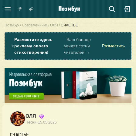
Поэмбук
Современники
ОЛЯ
СЧАСТЬЕ
Разместите здесь
Ваш баннер
⭐
рекламу своего
увидят сотни
Разместить
стихотворения!
читателей →
ОЛЯ
·
Песни
15.05.2026
СЧАСТЬЕ