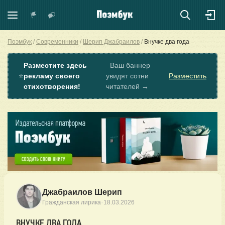
Поэмбук
Современники
Шерип Джабраилов
Внучке два года
Разместите здесь
Ваш баннер
⭐
рекламу своего
увидят сотни
Разместить
стихотворения!
читателей →
Джабраилов Шерип
·
Гражданская лирика
18.03.2026
ВНУЧКЕ ДВА ГОДА