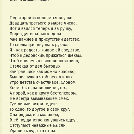
Год второй исполняется внучке
Двадцать третьего в марте числа,
Вот и взялся теперь я за ручку,
Подождут остальные дела.
Мне важнее в присутствии детство,
То спешащая внучка к рукам. 
Я - как радость, живое ей средство,
Чтоб к дедовским прижаться щекам,
Чтоб вовлечь в свою волю игриво,
Отвлекая от дел бытовых,
Заигравшись как можно красиво,
Был послушен чтоб весел и лих.
Утро детства счастливое. Словом,
Хочет быть на вершине утех,
А порой, как в кругу бестолковом,
Не всегда вызывающем смех.
Суетливые вихри- идеи:
То одно, то другое в свой круг.
Она рядом, и я молодею,
В её подданство кинувшись вдруг.
Отступают неважные мысли,
Удаляясь куда-то от нас