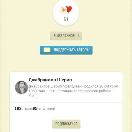
51
В ИЗБРАННОЕ
2
ПОДДЕРЖАТЬ АВТОРА!
Джабраилов Шерип
Джабраилов Шерип Мовлдиевич родился 20 октября
1953 года . ,. в с . Степном Келлеровского района
Кок…
183
95
стихов
читателей
ПОДПИСАТЬСЯ