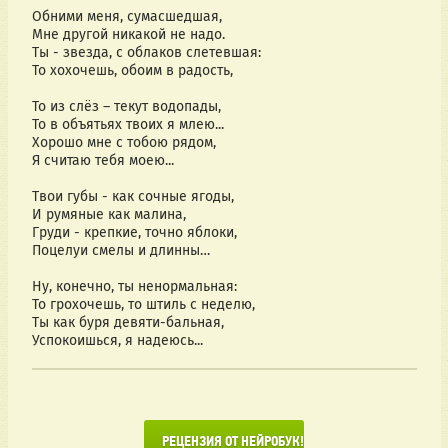
Обними меня, сумасшедшая,
Мне другой никакой не надо.
Ты - звезда, с облаков слетевшая:
То хохочешь, обоим в радость,
То из слёз – текут водопады,
То в объятьях твоих я млею...
Хорошо мне с тобою рядом,
Я считаю тебя моею...
Твои губы - как сочные ягоды,
И румяные как малина,
Груди - крепкие, точно яблоки,
Поцелуи смелы и длинны…
Ну, конечно, ты ненормальная:
То грохочешь, то штиль с неделю,
Ты как буря девяти-бальная,
Успокоишься, я надеюсь...
      РЕЦЕНЗИЯ ОТ НЕЙРОБУК!
