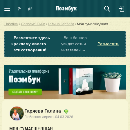
Поэмбук
Современники
Галина Гаряева
Моя сумасшедшая
Разместите здесь
Ваш баннер
⭐
рекламу своего
увидят сотни
Разместить
стихотворения!
читателей →
Гаряева Галина
·
Любовная лирика
04.03.2026
МОЯ СУМАСШЕДШАЯ