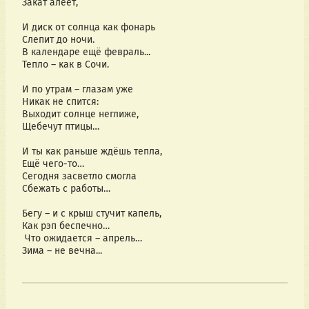
Закат алеет,
И диск от солнца как фонарь
Слепит до ночи.
В календаре ещё февраль...
Тепло – как в Сочи.
И по утрам – глазам уже
Никак не спится:
Выходит солнце неглиже,
Щебечут птицы…
И ты как раньше ждёшь тепла, 
Ещё чего-то…
Сегодня засветло смогла 
Сбежать с работы…
Бегу – и с крыш стучит капель,
Как рэп беспечно…
 Что ожидается – апрель…
Зима – не вечна...