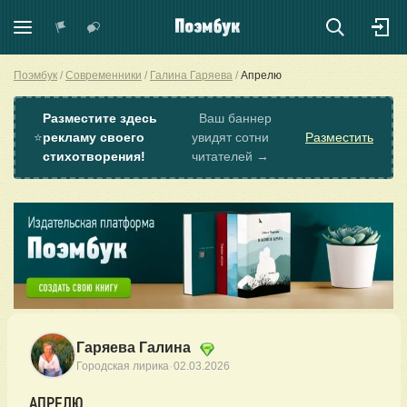
Поэмбук
Современники
Галина Гаряева
Апрелю
Разместите здесь
Ваш баннер
⭐
рекламу своего
увидят сотни
Разместить
стихотворения!
читателей →
Гаряева Галина
·
Городская лирика
02.03.2026
АПРЕЛЮ