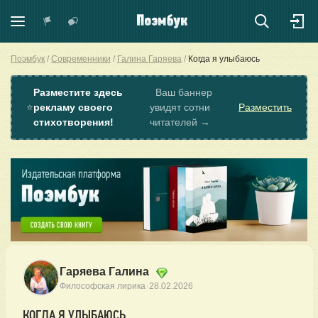
Поэмбук
Современники
Галина Гаряева
Когда я улыбаюсь
Разместите здесь
Ваш баннер
⭐
рекламу своего
увидят сотни
Разместить
стихотворения!
читателей →
Гаряева Галина
·
Философская лирика
28.02.2026
КОГДА Я УЛЫБАЮСЬ