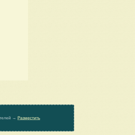
ателей →
Разместить