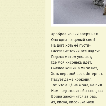
Храбрее кошки зверя нет! 
Она одна на целый свет! 
На дога хоть еë пусти-
Расставит точки все над "и".
Гадюка мигом уползëт, 
Где моя кисонька идëт.
Смелее кошки в мире нет, 
Хоть перерой весь Интернет.
Пасует даже крокодил, 
Тот, что ещё не жрал, не пил. 
Нам подготовить бы спецназ
Война закончится за раз.
Ах, киска, кисонька моя! 