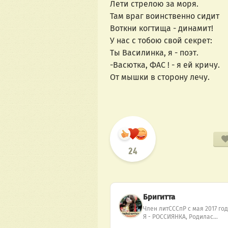
Лети стрелою за моря. 
Там враг воинственно сидит
Воткни когтища - динамит! 
У нас с тобою свой секрет:
Ты Василинка, я - поэт. 
-Васютка, ФАС ! - я ей кричу. 
От мышки в сторону лечу. 
24
Бригитта
Член литСССпР с мая 2017 год
Я - РОССИЯНКА, Родилас…