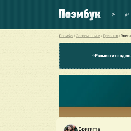
Поэмбук
Современники
Бригитта
Васютк
⭐
Разместите здес
Бригитта