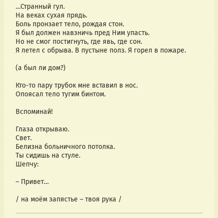
…Странный гул.
На веках сухая прядь.
Боль пронзает тело, рождая стон.
Я был должен навзничь пред Ним упасть.
Но не смог постигнуть, где явь, где сон.
Я летел с обрыва. В пустыне полз. Я горел в пожаре.
(а был ли дом?)
Кто-то пару трубок мне вставил в нос.
Опоясал тело тугим бинтом.
Вспоминай!
Глаза открываю.
Свет.
Белизна больничного потолка.
Ты сидишь на стуле.
Шепчу:
– Привет…
/ на моём запястье – твоя рука /