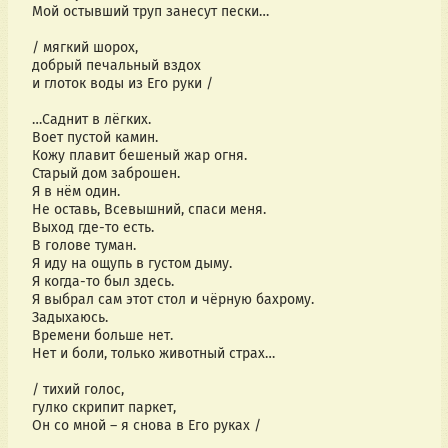
Мой остывший труп занесут пески…
/ мягкий шорох,
добрый печальный вздох
и глоток воды из Его руки /
…Саднит в лёгких.
Воет пустой камин.
Кожу плавит бешеный жар огня.
Старый дом заброшен.
Я в нём один.
Не оставь, Всевышний, спаси меня.
Выход где-то есть.
В голове туман.
Я иду на ощупь в густом дыму.
Я когда-то был здесь.
Я выбрал сам этот стол и чёрную бахрому.
Задыхаюсь.
Времени больше нет.
Нет и боли, только животный страх…
/ тихий голос,
гулко скрипит паркет,
Он со мной – я снова в Его руках /