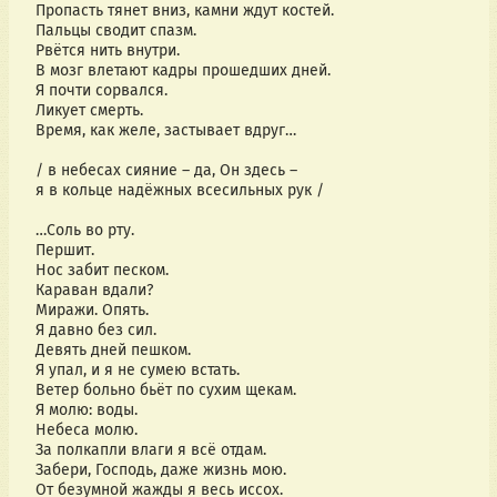
Пропасть тянет вниз, камни ждут костей.
Пальцы сводит спазм.
Рвётся нить внутри.
В мозг влетают кадры прошедших дней.
Я почти сорвался.
Ликует смерть.
Время, как желе, застывает вдруг…
/ в небесах сияние – да, Он здесь –
я в кольце надёжных всесильных рук /
…Соль во рту.
Першит.
Нос забит песком.
Караван вдали?
Миражи. Опять.
Я давно без сил.
Девять дней пешком.
Я упал, и я не сумею встать.
Ветер больно бьёт по сухим щекам.
Я молю: воды.
Небеса молю.
За полкапли влаги я всё отдам.
Забери, Господь, даже жизнь мою.
От безумной жажды я весь иссох.