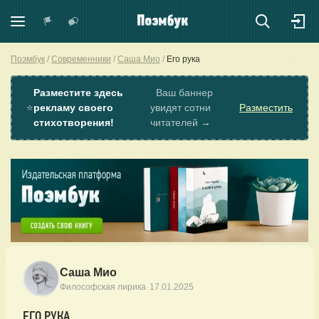
Поэмбук
Современники
Саша Мио
Его рука
Разместите здесь
Ваш баннер
⭐
рекламу своего
увидят сотни
Разместить
стихотворения!
читателей →
Саша Мио
·
Философская лирика
17.01.2025
ЕГО РУКА