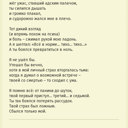
жёг ужас, ставший адским палачом,
ты силился дышать
и громко плакал,
и судорожно жался мне в плечо.
Тот дикий взгляд
(и впрямь похож на психа)
и боль – сжимал рукой мою ладонь.
А я шептал: «Всё в норме… тихо… тихо…»
А ты боялся превратиться в ноль.
Я не ушёл бы.
Утешал бы вечно,
хотя в мой личный страх вторгалась тьма:
когда я думал о возможной встрече –
твоей со смертью – то сходил с ума.
Я помню всё: от паники до шуток,
твой первый приступ… третий… и седьмой.
Ты так боялся потерять рассудок.
Твой страх был ложным.
Сбылся только мой.