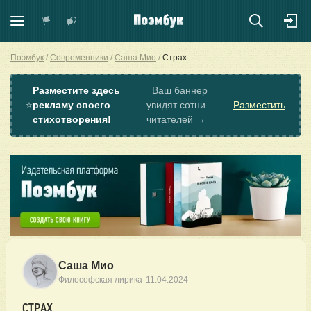
Поэмбук
Современники
Саша Мио
Страх
Разместите здесь
Ваш баннер
⭐
рекламу своего
увидят сотни
Разместить
стихотворения!
читателей →
Саша Мио
·
Философская лирика
11.04.2024
СТРАХ