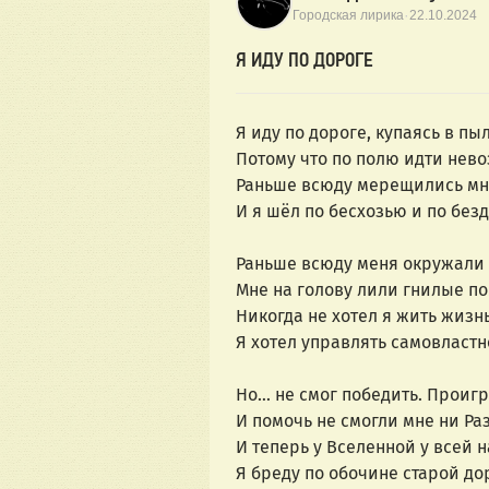
·
Городская лирика
22.10.2024
Я ИДУ ПО ДОРОГЕ
Я иду по дороге, купаясь в пы
Потому что по полю идти нев
Раньше всюду мерещились мн
И я шёл по бесхозью и по без
Раньше всюду меня окружали 
Мне на голову лили гнилые по
Никогда не хотел я жить жизн
Я хотел управлять самовластн
Но… не смог победить. Проигра
И помочь не смогли мне ни Раз
И теперь у Вселенной у всей н
Я бреду по обочине старой до