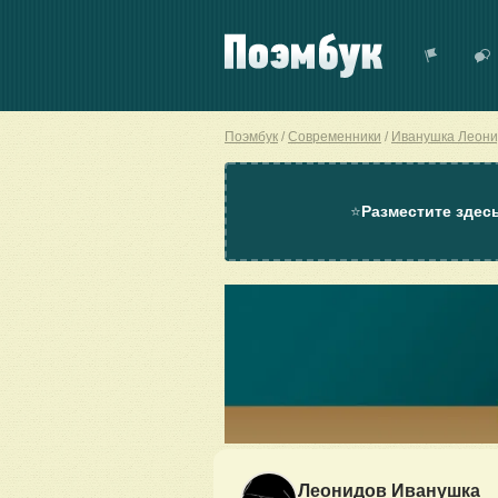
Поэмбук
Современники
Иванушка Леони
⭐
Разместите здес
Леонидов Иванушка