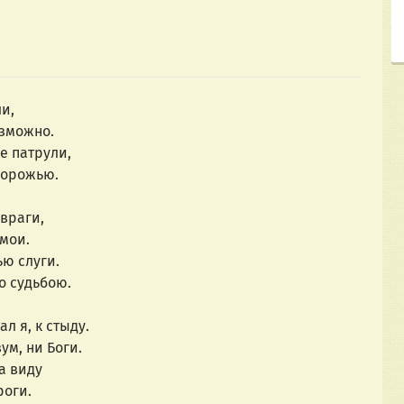
ли,
озможно.
е патрули,
дорожью.
враги,
мои.
ью слуги.
о судьбою.
л я, к стыду.
ум, ни Боги.
а виду
роги.