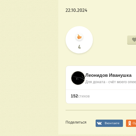
22.10.2024
4
Леонидов Иванушка
Для доната - счёт моего опе
152
стихов
Поделиться
Вконтакте
О