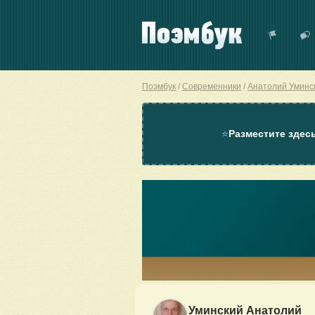
Поэмбук
Современники
Анатолий Уминс
⭐
Разместите здес
Уминский Анатолий