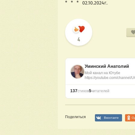
*   *   *   02.10.2024г.
4
Уминский Анатолий
Мой канал на Ютубе
https://youtube.com/channe
137
5
стихов
читателей
Поделиться
Вконтакте
О