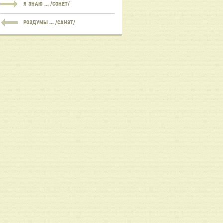
Я ЗНАЮ ... /СОНЕТ/
РОЗДУМЫ ... /САНЭТ/