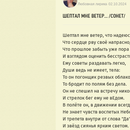
·
Любовная лирика
02.10.2024
ШЕПТАЛ МНЕ ВЕТЕР... /СОНЕТ/
Шептал мне ветер, что надеюс
Что сердце рву своё напрасно
Что прошлое забыть уже пора
И взглядом оценить бесстраст
Ему советы раздавать легко,
Души ведь не имеет, тела:
То он погонщик резвых облако
То бродит по полям без дела.
Он не спешил на встречу нико
И стрелок бег ему не вЕдом.
В полёте он, в движении всегд
Не знает чувств воспетых Неб
И трепета внутри от слова "Да"
И звёзд сиянья ярким светом.