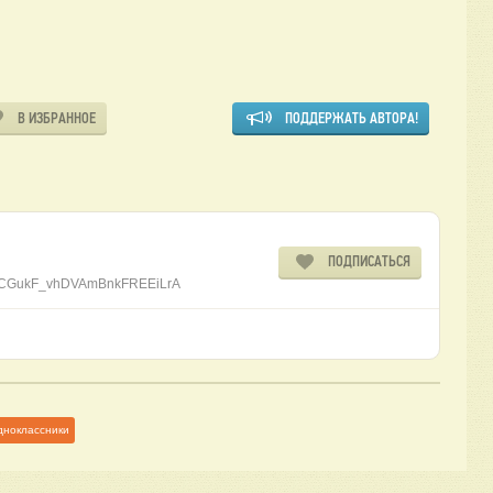
В ИЗБРАННОЕ
ПОДДЕРЖАТЬ АВТОРА!
ПОДПИСАТЬСЯ
l/UCGukF_vhDVAmBnkFREEiLrA
дноклассники