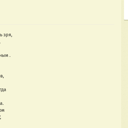
ь зря,
,
ным .
в,
гда
а.
ом
,