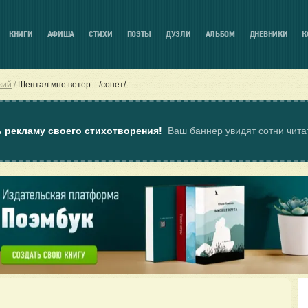
КНИГИ
АФИША
СТИХИ
ПОЭТЫ
ДУЭЛИ
АЛЬБОМ
ДНЕВНИКИ
К
кий
Шептал мне ветер... /сонет/
ь рекламу своего стихотворения!
Ваш баннер увидят сотни чит