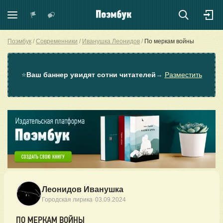
Поэмбук
Современники
Иванушка Леонидов
По меркам войны
⭐
Ваш баннер увидят сотни читателей
→
Разместить
Леонидов Иванушка
·
Городская лирика
03.09.2024
ПО МЕРКАМ ВОЙНЫ