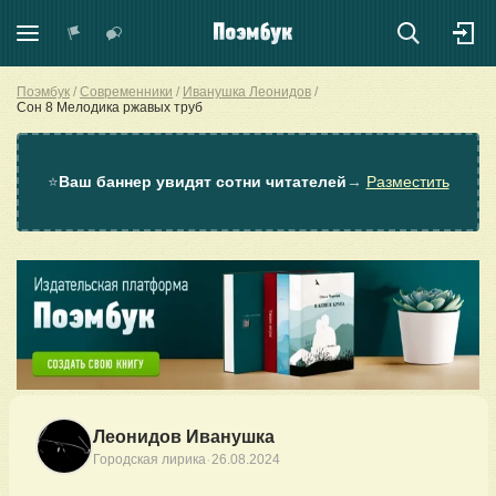
Поэмбук
Современники
Иванушка Леонидов
Сон 8 Мелодика ржавых труб
⭐
Ваш баннер увидят сотни читателей
→
Разместить
Леонидов Иванушка
·
Городская лирика
26.08.2024