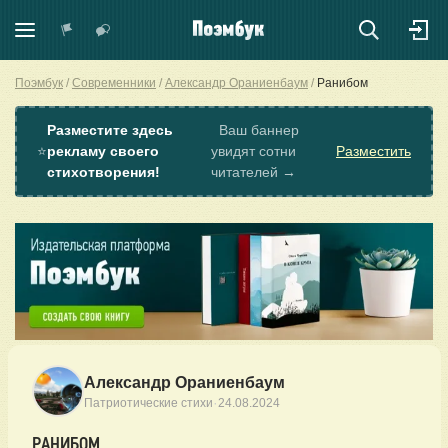
Поэмбук
Современники
Александр Ораниенбаум
Ранибом
Разместите здесь
Ваш баннер
⭐
рекламу своего
увидят сотни
Разместить
стихотворения!
читателей →
Александр Ораниенбаум
·
Патриотические стихи
24.08.2024
РАНИБОМ