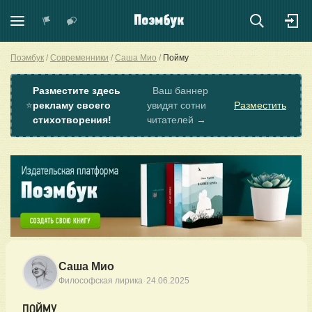
Поэмбук
Современники
Саша Мио
Пойму
Разместите здесь
Ваш баннер
⭐
рекламу своего
увидят сотни
Разместить
стихотворения!
читателей →
Саша Мио
·
Философская лирика
24.06.2025
ПОЙМУ