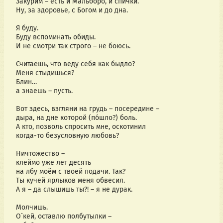
Закурим – есть и Мальборо, и спички.
Ну, за здоровье, с Богом и до дна.
Я буду.
Буду вспоминать обиды.
И не смотри так строго – не боюсь.
Считаешь, что веду себя как быдло?
Меня стыдишься?
Блин…
а знаешь – пусть.
Вот здесь, взгляни на грудь – посередине –
дыра, на дне которой (по́шло?) боль.
А кто, позволь спросить мне, оскотинил
когда-то безусловную любовь?
Ничтожество –
клеймо уже лет десять
на лбу моём с твоей подачи. Так?
Ты кучей ярлыков меня обвесил.
А я – да слышишь ты?! – я не дурак.
Молчишь.
О`кей, оставлю полбутылки –