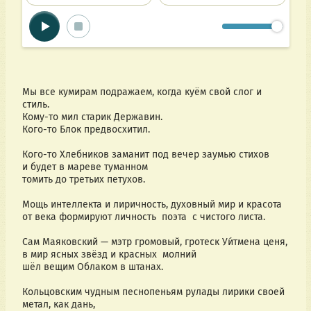
Мы все кумирам подражаем, когда куём свой слог и 
стиль.
Кому-то мил старик Державин.
Кого-то Блок предвосхитил.
Кого-то Хлебников заманит под вечер заумью стихов
и будет в мареве туманном
томить до третьих петухов.
Мощь интеллекта и лиричность, духовный мир и красота
от века формируют личность  поэта  с чистого листа.
Сам Маяковский — мэтр громовый, гротеск Уи́тмена ценя,
в мир ясных звёзд и красных  молний 
шёл вещим Облаком в штанах.       
Кольцовским чудным песнопеньям рулады лирики своей
метал, как дань, 