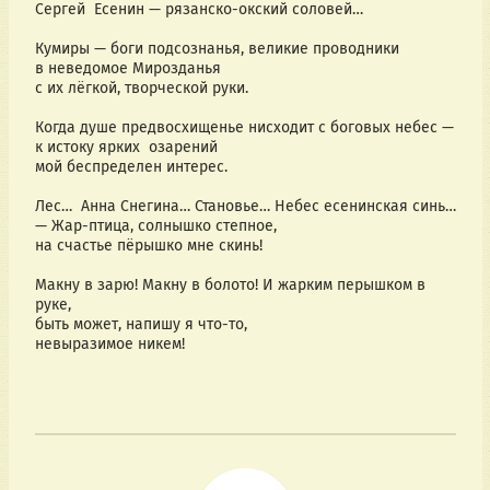
Сергей  Есенин — рязанско-окский соловей…
Кумиры — боги подсознанья, великие проводники
в неведомое Мирозданья 
с их лёгкой, творческой руки.
Когда душе предвосхищенье нисходит с боговых небес — 
к истоку ярких  озарений 
мой беспределен интерес.
Лес…  Анна Снегина… Становье… Небес есенинская синь… 
— Жар-птица, солнышко степное, 
на счастье пёрышко мне скинь!
Макну в зарю! Макну в болото! И жарким перышком в 
руке,
быть может, напишу я что-то,
невыразимое никем!