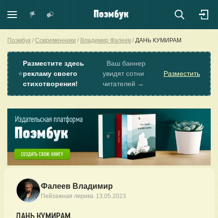
Поэмбук
Современники
Владимир Фалеев
ДАНЬ КУМИРАМ
Разместите здесь
Ваш баннер
⭐
рекламу своего
увидят сотни
Разместить
стихотворения!
читателей →
Фалеев Владимир
·
Пейзажная лирика
13.05.2023
ДАНЬ КУМИРАМ