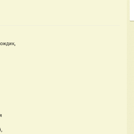
дождик,
я
,