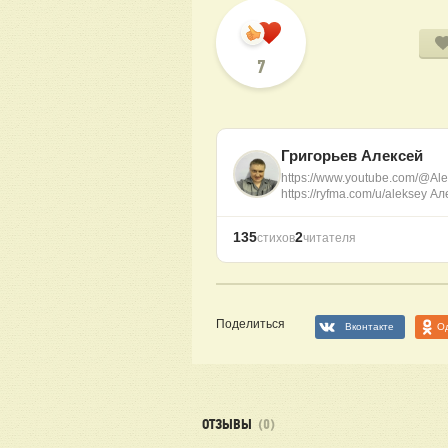
7
Григорьев Алексей
https://www.youtube.com/@Ale
https://ryfma.com/u/aleksey А
135
2
стихов
читателя
Поделиться
Вконтакте
О
ОТЗЫВЫ
(0)