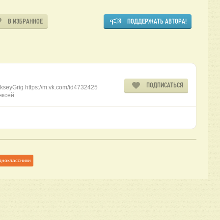
В ИЗБРАННОЕ
ПОДДЕРЖАТЬ АВТОРА!
ПОДПИСАТЬСЯ
kseyGrig https://m.vk.com/id4732425
лексей …
дноклассники