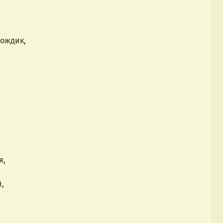
дождик,
я,
,