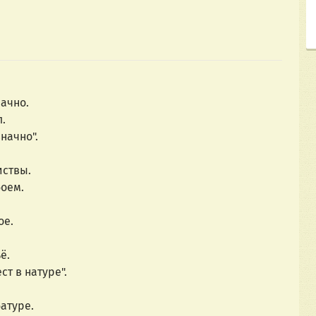
ачно.
л.
начно".
иствы.
боем.
ое.
ё.
т в натуре".
атуре.