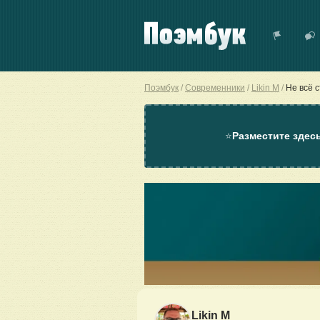
Поэмбук
Современники
Likin M
Не всё 
⭐
Разместите здес
Likin M