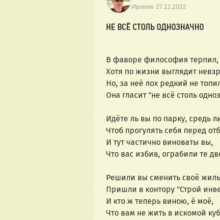
·
Ирония
27.12.2022
НЕ ВСЁ СТОЛЬ ОДНОЗНАЧНО
В фаворе философия терпил,
Хотя по жизни выглядит невзр
Но, за неё лох редкий не топи
Она гласит "не всё столь одноз
Идёте ль вы по парку, средь л
Чтоб прогулять себя перед от
И тут частично виноваты вы,
Что вас избив, ограбили те дв
Решили вы сменить своё жиль
Пришли в контору "Строй инвес
И кто ж теперь виною, ё моё,
Что вам не жить в искомой куб