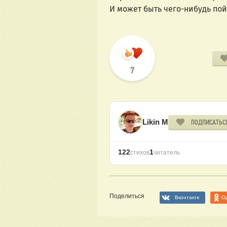
И может быть чего-нибудь пой
7
Likin M
ПОДПИСАТЬС
122
1
стихов
читатель
Поделиться
Вконтакте
О