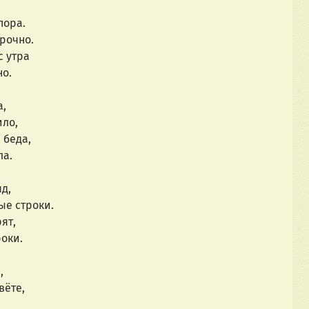
пора.
срочно.
с утра
но.
а,
ило,
 беда,
ла.
д,
ые строки.
ят,
оки.
, 
вёте,