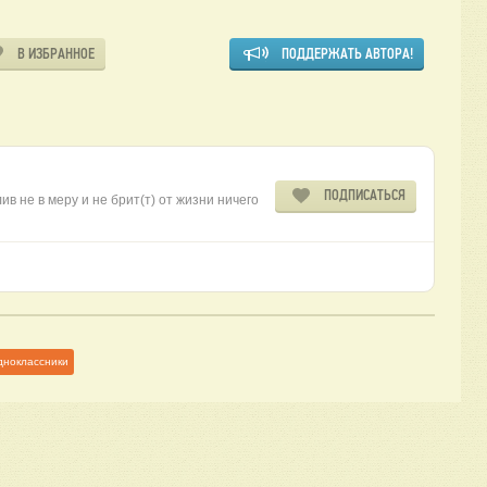
В ИЗБРАННОЕ
ПОДДЕРЖАТЬ АВТОРА!
ПОДПИСАТЬСЯ
в не в меру и не брит(т) от жизни ничего
дноклассники