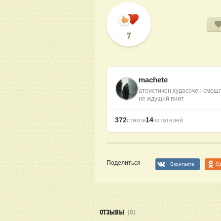
7
machete
атеистичен худосочен смешли
не ждущий пиит
372
14
стихов
читателей
Поделиться
Вконтакте
О
ОТЗЫВЫ
(0)