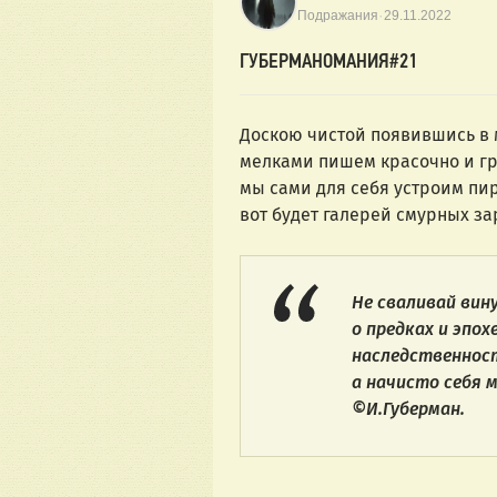
·
Подражания
29.11.2022
ГУБЕРМАНОМАНИЯ#21
Доскою чистой появившись в 
мелками пишем красочно и гр
мы сами для себя устроим пир
вот будет галерей смурных за
Не сваливай вину
о предках и эпох
наследственност
а начисто себя 
©И.Губерман.