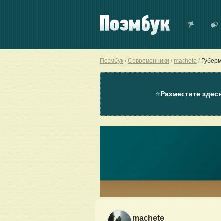
Поэмбук
Современники
machete
Губер
⭐
Разместите здес
machete