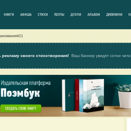
КНИГИ
АФИША
СТИХИ
ПОЭТЫ
ДУЭЛИ
АЛЬБОМ
ДНЕВНИКИ
К
маномания#21
ь рекламу своего стихотворения!
Ваш баннер увидят сотни чит