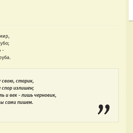
мир,
убо;
 -
руба.
 свою, старик,
е спор излишен;
ь и век - лишь черновик,
мы сами пишем.