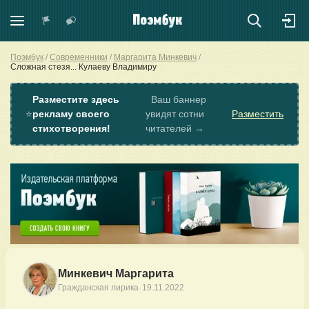
Поэмбук
Современники
Маргарита Минкевич
Сложная стезя... Кулаеву Владимиру
Разместите здесь
Ваш баннер
⭐
рекламу своего
увидят сотни
Разместить
стихотворения!
читателей →
Минкевич Маргарита
·
Гражданская лирика
19.11.2022