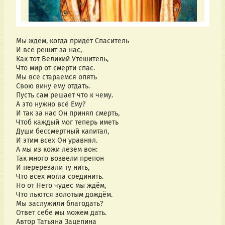
Мы ждём, когда придёт Спаситель
И всё решит за нас,
Как тот Великий Утешитель,
Что мир от смерти спас.
Мы все стараемся опять
Свою вину ему отдать.
Пусть сам решает что к чему.
А это нужно всё Ему?
И так за нас Он принял смерть,
Чтоб каждый мог теперь иметь
Души бессмертный капитал,
И этим всех Он уравнял.
А мы из кожи лезем вон:
Так много возвели препон
И перерезали ту нить,
Что всех могла соединить.
Но от Него чудес мы ждём,
Что льются золотым дождём.
Мы заслужили благодать?
Ответ себе мы можем дать.
Автор Татьяна Зацепина