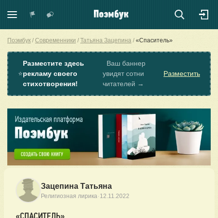
Поэмбук
Современники
Татьяна Зацепина
«Спаситель»
Разместите здесь
Ваш баннер
⭐
рекламу своего
увидят сотни
Разместить
стихотворения!
читателей →
Зацепина Татьяна
·
Религиозная лирика
12.11.2022
«СПАСИТЕЛЬ»