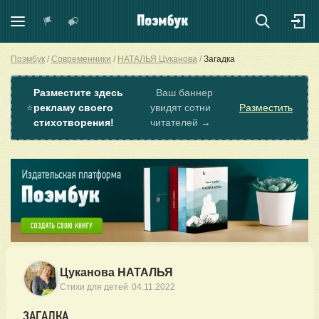
Поэмбук
Современники
НАТАЛЬЯ Цуканова
Загадка
Разместите здесь
Ваш баннер
⭐
рекламу своего
увидят сотни
Разместить
стихотворения!
читателей →
Цуканова НАТАЛЬЯ
·
Стихи для детей
04.11.2022
ЗАГАДКА