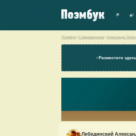
Поэмбук
Современники
Александр Лебе
⭐
Разместите здес
Лебединский Алексан