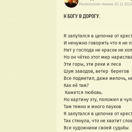
·
Религиозная лирика
02.11.202
К БОГУ В ДОРОГУ.
Я запутался в цепочке от крес
И ненужно говорить что я не 
Нет у господа не красок не хо
Но он чётко этот мир нарислв
Эти горы, эти реки и леса
Шум заводов, ветер  берегов
Все подметил, даже мелочь, н
Как её там?
 Кажется любовь. 
Но картину эту, положил в чул
Там темно и много пауков 
Я запутался в цепочке от крес
Так стянула, что не хватит слов
Все художники своей судьбы 