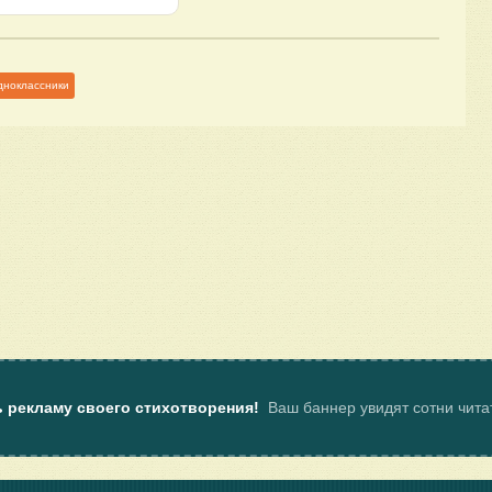
дноклассники
ь рекламу своего стихотворения!
Ваш баннер увидят сотни чит