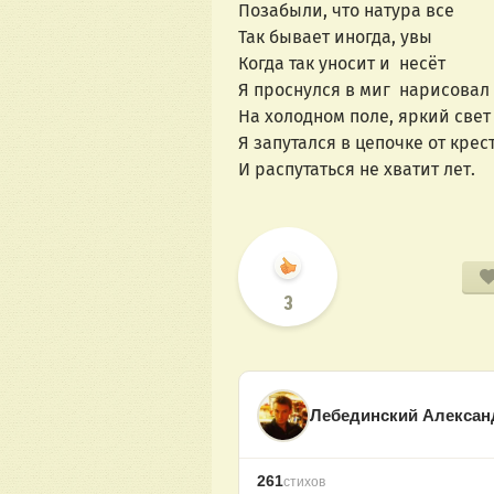
Позабыли, что натура все 
Так бывает иногда, увы 
Когда так уносит и  несёт 
Я проснулся в миг  нарисовал 
На холодном поле, яркий свет
Я запутался в цепочке от крест
И распутаться не хватит лет.
3
Лебединский Алексан
261
стихов