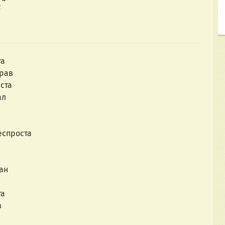
2
та
прав
лста
ал
еспроста
ан 
та
 