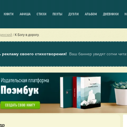
КНИГИ
АФИША
СТИХИ
ПОЭТЫ
ДУЭЛИ
АЛЬБОМ
ДНЕВНИКИ
К
динский
К Богу в дорогу.
ь рекламу своего стихотворения!
Ваш баннер увидят сотни чит
др