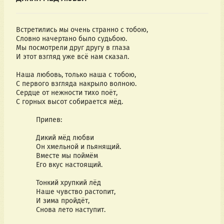
Встретились мы очень странно с тобою,
Словно начертано было судьбою.         
Мы посмотрели друг другу в глаза      
И этот взгляд уже всё нам сказал.         
Наша любовь, только наша с тобою,    
С первого взгляда накрыло волною.       
Сердце от нежности тихо поёт,               
С горных высот собирается мёд.               
          Припев:
          Дикий мёд любви               
          Он хмельной и пьянящий.   
          Вместе мы поймём            
          Его вкус настоящий.            
          Тонкий хрупкий лёд            
          Наше чувство растопит,   
          И зима пройдёт,               
          Снова лето наступит.         