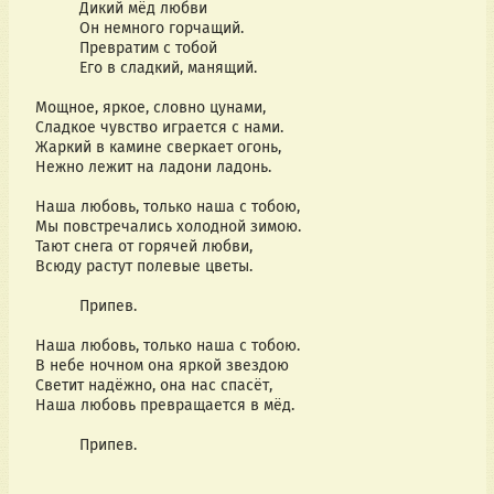
          Дикий мёд любви               
          Он немного горчащий.       
          Превратим с тобой            
          Его в сладкий, манящий.   
Мощное, яркое, словно цунами,               
Сладкое чувство играется с нами.             
Жаркий в камине сверкает огонь,          
Нежно лежит на ладони ладонь.               
Наша любовь, только наша с тобою,         
Мы повстречались холодной зимою.         
Тают снега от горячей любви,               
Всюду растут полевые цветы.               
          Припев.
Наша любовь, только наша с тобою.         
В небе ночном она яркой звездою            
Светит надёжно, она нас спасёт,             
Наша любовь превращается в мёд.          
          Припев.