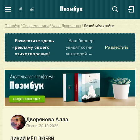
Поэмбук
Современники
Алла Дворянова
Дикий мёд любви
Разместите здесь
Ваш баннер
⭐
рекламу своего
увидят сотни
Разместить
стихотворения!
читателей →
Дворянова Алла
·
Песни
30.10.2022
ДИКИЙ МЁД ЛЮБВИ