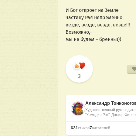
И Бог откроет на Земле
частицу Рая непременно
везде, везде, везде, везде!!!
Возможно,-
мы не будем – бренны!))
3
Александр Тонконого
Художественный руководитель
"Комедия Рок"; Доктор Фил
631
7
стихов
читателей