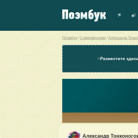
Поэмбук
Современники
Александр Тонко
⭐
Разместите здес
Александр Тонконого