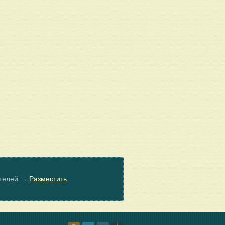
ателей →
Разместить