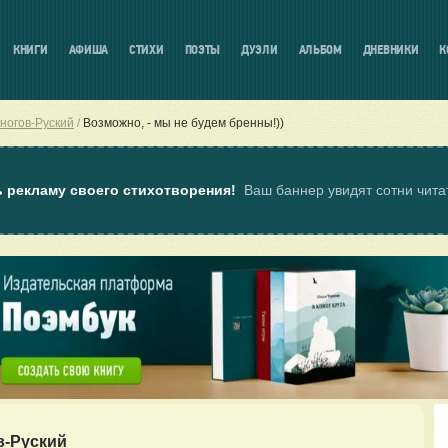
КНИГИ
АФИША
СТИХИ
ПОЭТЫ
ДУЭЛИ
АЛЬБОМ
ДНЕВНИКИ
К
ногов-Руский
Возможно, - мы не будем бренны!))
ь рекламу своего стихотворения!
Ваш баннер увидят сотни чит
в-Руский