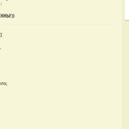
22
ННЫ!))
((
–
.
зло;