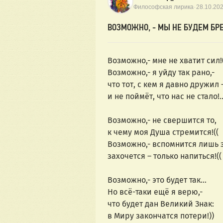
·
Философская лирика
28.10.20
ВОЗМОЖНО, - МЫ НЕ БУДЕМ БРЕ
Возможно,- мне не хватит сил!
Возможно,- я уйду так рано,-
что тот, с кем я давно дружил 
и не поймёт, что нас не стало!.
Возможно,- не свершится то,
к чему моя Душа стремится!((
Возможно,- вспомнится лишь 
захочется – только напиться!((
Возможно,- это будет так…
Но всё-таки ещё я верю,-
что будет дан Великий Знак:
в Миру закончатся потери!))