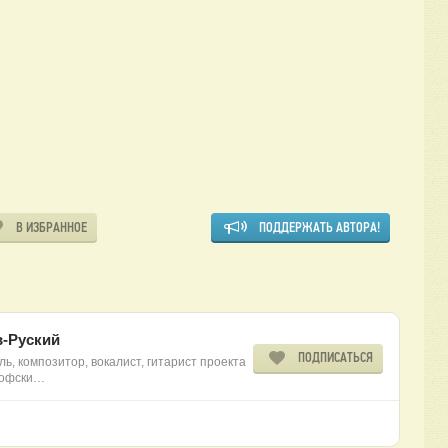
В ИЗБРАННОЕ
ПОДДЕРЖАТЬ АВТОРА!
в-Руский
ПОДПИСАТЬСЯ
, композитор, вокалист, гитарист проекта
ософски…