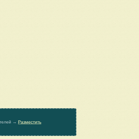
ателей →
Разместить