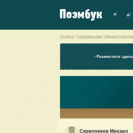
Поэмбук
Современники
Михаил Скрипни
⭐
Разместите здес
Скрипников Михаил