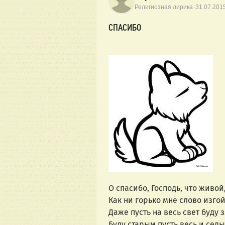
·
Религиозная лирика
31.07.201
СПАСИБО
О спасибо, Господь, что живо
Как ни горько мне слово и
Даже пусть на весь свет буду 
Буду старым пусть весь и се