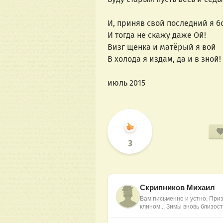
И, приняв свой последний я 
И тогда не скажу даже О
Визг щенка и матёрый я 
В холода я издам, да и в зно
июль 2015
3
Скрипников Михаил
Вам письменно и устно, Приз
клином... Зимы вновь близос