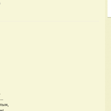
5
й,
згой...
злым,
дым!