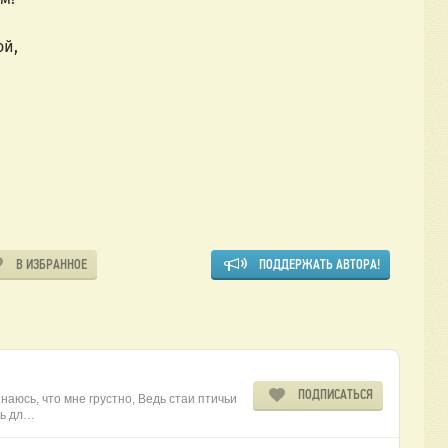
бой,
й!
вой
й!
В ИЗБРАННОЕ
ПОДДЕРЖАТЬ АВТОРА!
ПОДПИСАТЬСЯ
наюсь, что мне грустно, Ведь стаи птичьи
ть дл…