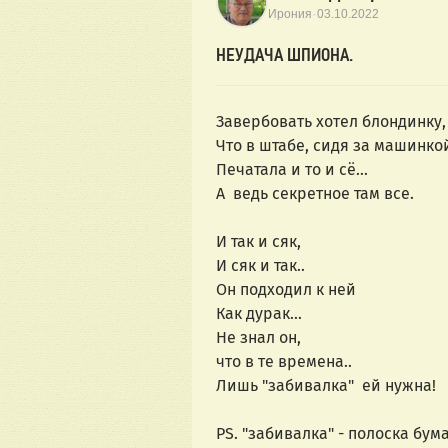
·
Ирония
03.10.2022
НЕУДАЧА ШПИОНА.
Завербовать хотел блондинку,
Что в штабе, сидя за машинкой
Печатала и то и сё...
А  ведь секретное там все.
И так и сяк,
И сяк и так.. 
Он подходил к ней
Как дурак... 
Не знал он,
что в те времена..
Лишь "забивалка"  ей нужна!
PS. "забивалка" - полоска бум