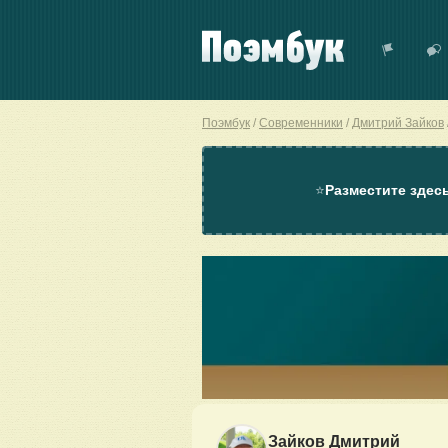
Поэмбук
Современники
Дмитрий Зайков
⭐
Разместите здес
Зайков Дмитрий