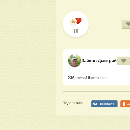
10
Зайков Дмитрий
236
18
стихов
читателей
Поделиться
Вконтакте
О