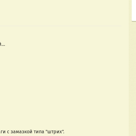
...
аги с замазкой типа "штрих".