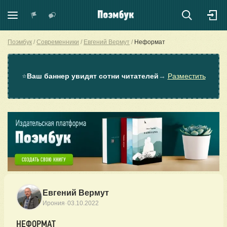
Поэмбук
Современники
Евгений Вермут
Неформат
⭐
Ваш баннер увидят сотни читателей
→
Разместить
Евгений Вермут
·
Ирония
03.10.2022
НЕФОРМАТ