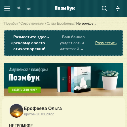
Поэмбук
Современники
Ольга Ерофеева
Негромкое...
Разместите здесь
Ваш баннер
⭐
рекламу своего
увидят сотни
Разместить
стихотворения!
читателей →
Ерофеева Ольга
·
Другое
20.03.2022
НЕГРОМКОЕ...