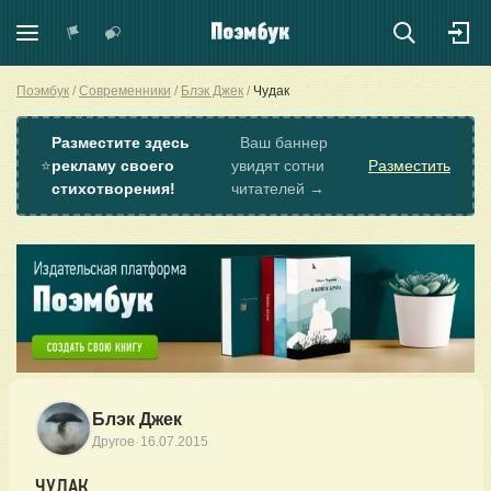
Поэмбук
Современники
Блэк Джек
Чудак
Разместите здесь
Ваш баннер
⭐
рекламу своего
увидят сотни
Разместить
стихотворения!
читателей →
Блэк Джек
·
Другое
16.07.2015
ЧУДАК