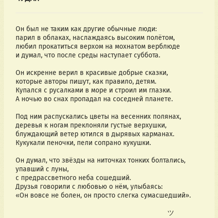
Он был не таким как другие обычные люди:
парил в облаках, наслаждаясь высоким полётом,
любил прокатиться верхом на мохнатом верблюде
и думал, что после среды наступает суббота.
Он искренне верил в красивые добрые сказки,
которые авторы пишут, как правило, детям.
Купался с русалками в море и строил им глазки.
А ночью во снах пропадал на соседней планете.
Под ним распускались цветы на весенних полянах,
деревья к ногам преклоняли густые верхушки,
блуждающий ветер ютился в дырявых карманах.
Кукукали пеночки, пели сопрано кукушки.
Он думал, что звёзды на ниточках тонких болтались,
упавший с луны, 
c предрассветного неба сошедший.
Друзья говорили с любовью о нём, улыбаясь:
«Он вовсе не болен, он просто слегка сумасшедший».
                                                                              ツ